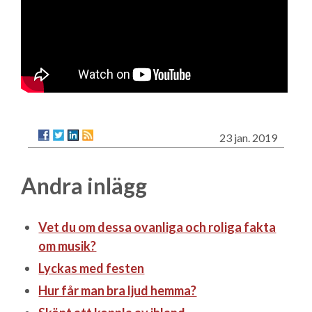
23 jan. 2019
Andra inlägg
Vet du om dessa ovanliga och roliga fakta
om musik?
Lyckas med festen
Hur får man bra ljud hemma?