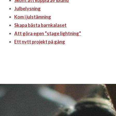
Skönt att koppla av ibland
Julbelysning
Kom i julstämning
Skapa bästa barnkalaset
Att göra egen ”stage lightning”
Ett nytt projekt på gång