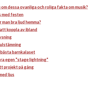
 om dessa ovanliga och roliga fakta om musik?
s med festen
r man bra ljud hemma?
att koppla av ibland
ysning
julstämning
 bästa barnkalaset
ra egen ”stage lightning”
tt projekt på gång
med ljus