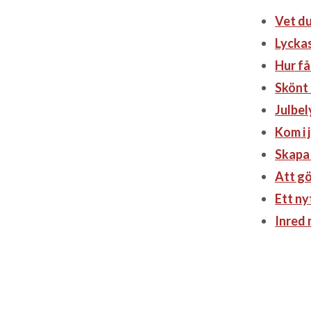
Vet du
Lycka
Hur få
Skönt 
Julbel
Kom i 
Skapa
Att gö
Ett ny
Inred 