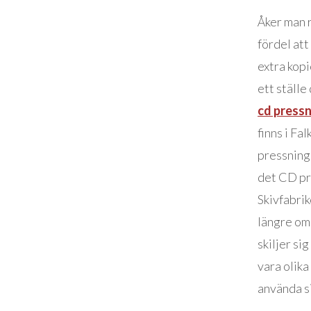
Åker man r
fördel at
extra kopi
ett ställe
cd press
finns i Fa
pressning 
det CD pre
Skivfabrik
längre om 
skiljer si
vara olika
använda s