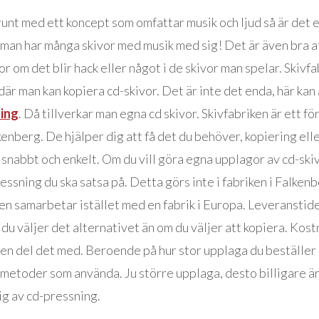
unt med ett koncept som omfattar musik och ljud så är det e
t man har många skivor med musik med sig! Det är även bra a
or om det blir hack eller något i de skivor man spelar. Skivfa
 där man kan kopiera cd-skivor. Det är inte det enda, här ka
ning
. Då tillverkar man egna cd skivor. Skivfabriken är ett f
lkenberg. De hjälper dig att få det du behöver, kopiering ell
snabbt och enkelt. Om du vill göra egna upplagor av cd-skiv
ssning du ska satsa på. Detta görs inte i fabriken i Falkenb
en samarbetar istället med en fabrik i Europa. Leveranstiden
du väljer det alternativet än om du väljer att kopiera. Kos
g en del det med. Beroende på hur stor upplaga du beställer
 metoder som använda. Ju större upplaga, desto billigare är
ig av cd-pressning.