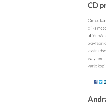
CD pr
Om du känn
olika meto
utför båda
Skivfabri
kostnadsef
volymer än
varje kopia
Andra