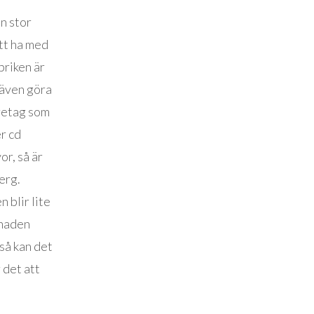
n stor
tt ha med
briken är
n även göra
öretag som
er cd
or, så är
erg.
 blir lite
tnaden
 så kan det
 det att