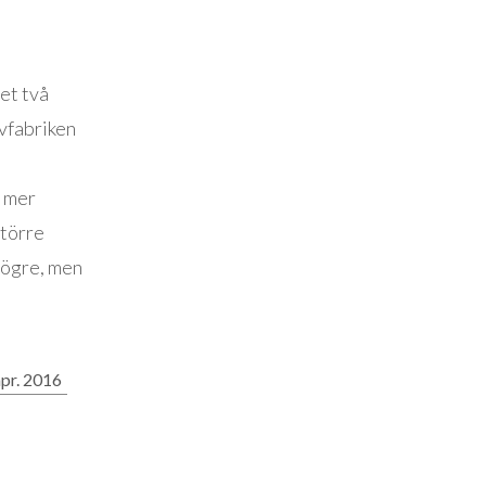
det två
ivfabriken
h mer
större
 högre, men
pr. 2016