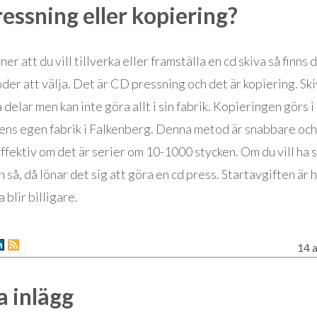
essning eller kopiering?
er att du vill tillverka eller framställa en cd skiva så finns 
der att välja. Det är CD pressning och det är kopiering. Sk
 delar men kan inte göra allt i sin fabrik. Kopieringen görs i
kens egen fabrik i Falkenberg. Denna metod är snabbare oc
fektiv om det är serier om 10-1000 stycken. Om du vill ha 
 så, då lönar det sig att göra en cd press. Startavgiften är
 blir billigare.
14 a
 inlägg