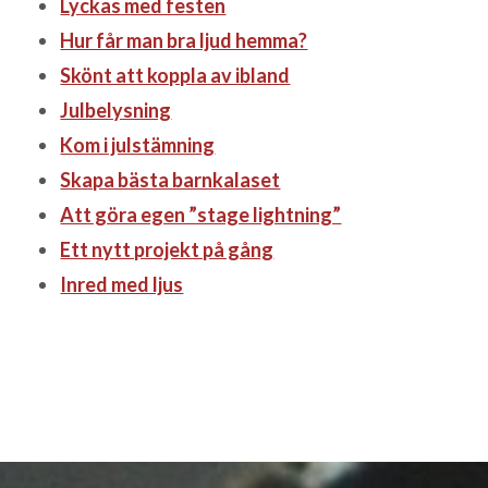
Lyckas med festen
Hur får man bra ljud hemma?
Skönt att koppla av ibland
Julbelysning
Kom i julstämning
Skapa bästa barnkalaset
Att göra egen ”stage lightning”
Ett nytt projekt på gång
Inred med ljus